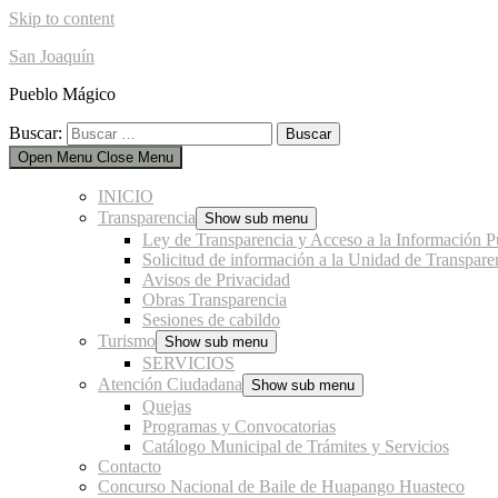
Skip to content
San Joaquín
Pueblo Mágico
Buscar:
Open Menu
Close Menu
INICIO
Transparencia
Show sub menu
Ley de Transparencia y Acceso a la Información P
Solicitud de información a la Unidad de Transpare
Avisos de Privacidad
Obras Transparencia
Sesiones de cabildo
Turismo
Show sub menu
SERVICIOS
Atención Ciudadana
Show sub menu
Quejas
Programas y Convocatorias
Catálogo Municipal de Trámites y Servicios
Contacto
Concurso Nacional de Baile de Huapango Huasteco