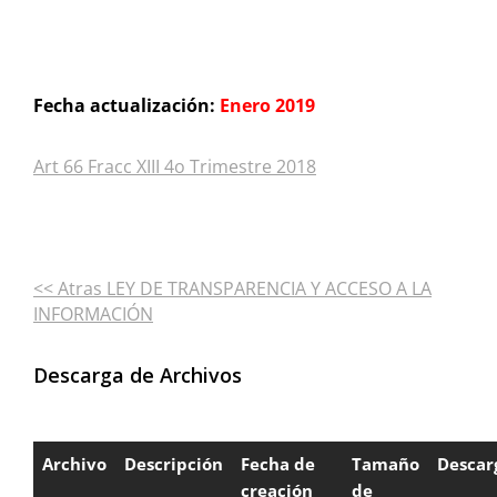
Fecha actualización:
Enero 2019
Art 66 Fracc XIII 4o Trimestre 2018
<< Atras LEY DE TRANSPARENCIA Y ACCESO A LA
INFORMACIÓN
Descarga de Archivos
Archivo
Descripción
Fecha de
Tamaño
Descar
creación
de