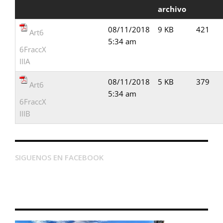
archivo
08/11/2018
9 KB
421
Art6
5:34 am
6FraccX
IIIA
08/11/2018
5 KB
379
Art6
5:34 am
6FraccX
IIIB
SIGUENOS EN FACEBOOK