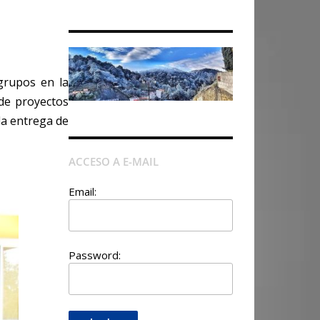
 grupos en la
 de proyectos
la entrega de
ACCESO A E-MAIL
Email:
Password: