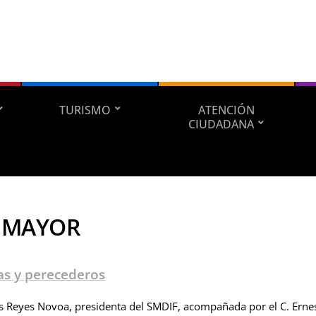
TURISMO
ATENCIÓN
CIUDADANA
A MAYOR
as y perecederos
es Reyes Novoa, presidenta del SMDIF, acompañada por el C. Erne