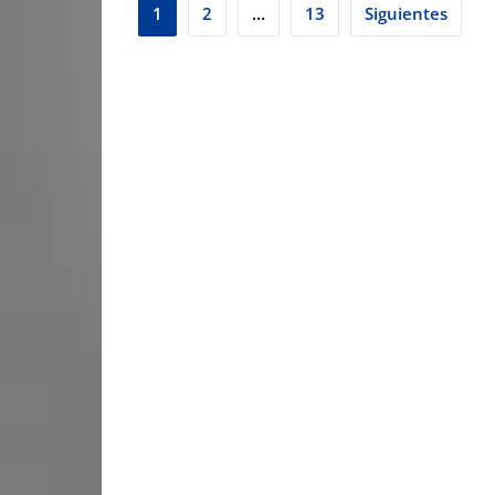
Paginación
1
2
…
13
Siguientes
de
entradas