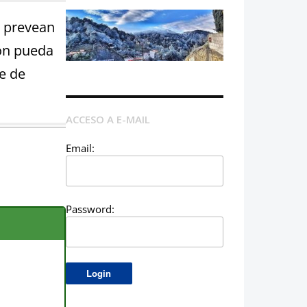
e prevean
ión pueda
e de
ACCESO A E-MAIL
Email:
Password: